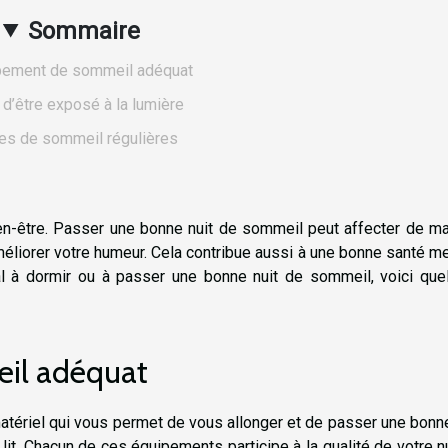
Sommaire
pement de sommeil adéquat
 d’être exposé à la lumière
es de sommeil régulières
ien-être. Passer une bonne nuit de sommeil peut affecter de m
méliorer votre humeur. Cela contribue aussi à une bonne santé m
 à dormir ou à passer une bonne nuit de sommeil, voici que
il adéquat
tériel qui vous permet de vous allonger et de passer une bonne
 lit. Chacun de ces équipements participe à la qualité de votre n