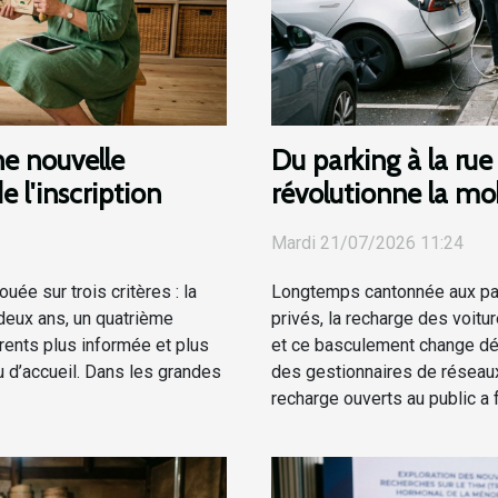
ne nouvelle
Du parking à la rue 
e l'inscription
révolutionne la mob
Mardi 21/07/2026 11:24
uée sur trois critères : la
Longtemps cantonnée aux par
 deux ans, un quatrième
privés, la recharge des voitu
rents plus informée et plus
et ce basculement change déj
u d’accueil. Dans les grandes
des gestionnaires de réseaux
recharge ouverts au public a fr