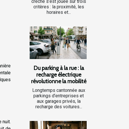
crèche s’est jouée sur trois
critères : la proximité, les
horaires et...
anière
Du parking à la rue : la
entale
recharge électrique
lques
révolutionne la mobilité
Longtemps cantonnée aux
parkings d’entreprises et
aux garages privés, la
recharge des voitures...
 nuit.
uit de