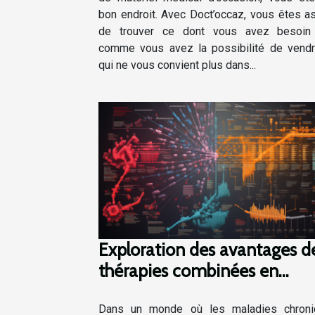
bon endroit. Avec Doct’occaz, vous êtes a
de trouver ce dont vous avez besoin 
comme vous avez la possibilité de vend
qui ne vous convient plus dans...
Exploration des avantages d
thérapies combinées en
immunologie et biotechnolo
pour traiter les maladies
Dans un monde où les maladies chroni