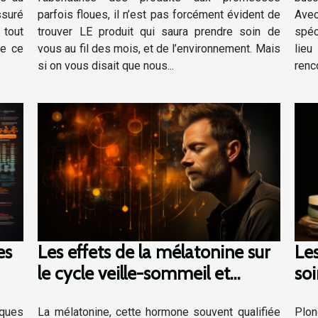
ssuré
parfois floues, il n’est pas forcément évident de
Avec
tout
trouver LE produit qui saura prendre soin de
spéc
re ce
vous au fil des mois, et de l’environnement. Mais
lieu
si on vous disait que nous...
renco
es
Les effets de la mélatonine sur
Les
le cycle veille-sommeil et
soi
gie
comment optimiser son
un
ques
utilisation
La mélatonine, cette hormone souvent qualifiée
Plon