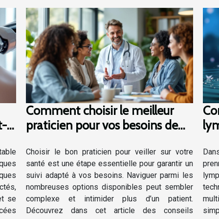
Comment choisir le meilleur
Co
t-
praticien pour vos besoins de
lym
 ?
santé?
san
table
Choisir le bon praticien pour veiller sur votre
Dans
iques
santé est une étape essentielle pour garantir un
pre
ques
suivi adapté à vos besoins. Naviguer parmi les
lymp
ctés,
nombreuses options disponibles peut sembler
tech
et se
complexe et intimider plus d’un patient.
mult
ncées
Découvrez dans cet article des conseils
sim