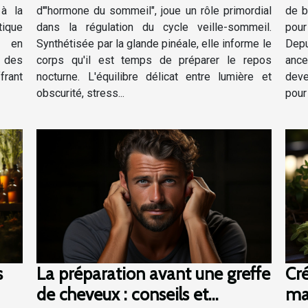
 à la
d'"hormone du sommeil", joue un rôle primordial
de b
tique
dans la régulation du cycle veille-sommeil.
pour
s en
Synthétisée par la glande pinéale, elle informe le
Depu
t des
corps qu'il est temps de préparer le repos
ance
frant
nocturne. L'équilibre délicat entre lumière et
deve
obscurité, stress...
pour 
La préparation avant une greffe
Cr
s
de cheveux : conseils et
ma