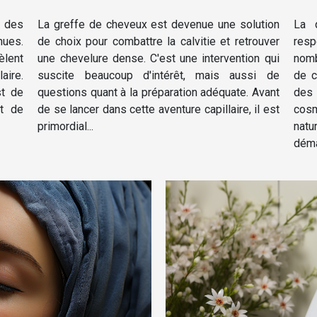
recommandations
nat
La greffe de cheveux est devenue une solution
La 
r des
de choix pour combattre la calvitie et retrouver
res
nues.
une chevelure dense. C'est une intervention qui
nomb
èlent
suscite beaucoup d'intérêt, mais aussi de
de c
aire.
questions quant à la préparation adéquate. Avant
des
st de
de se lancer dans cette aventure capillaire, il est
cos
nt de
primordial...
natu
déma