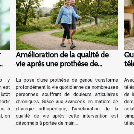
r
Amélioration de la qualité de
Que
vie après une prothèse de
té
genou
les
up y
La pose d'une prothèse de genou transforme
Avec
n est
profondément la vie quotidienne de nombreuses
télé
lutôt
personnes souffrant de douleurs articulaires
de l
ortir
chroniques. Grâce aux avancées en matière de
dom
ace à
chirurgie orthopédique, l'amélioration de la
solu
t, on
qualité de vie après cette intervention est
simp
désormais à portée de main....
télé