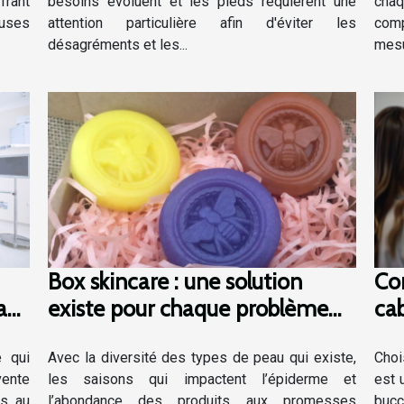
frant
besoins évoluent et les pieds requièrent une
chaq
euses
attention particulière afin d'éviter les
com
désagréments et les...
mesu
Box skincare : une solution
Co
au
existe pour chaque problème
cab
de peau !
rég
é qui
Avec la diversité des types de peau qui existe,
Choi
vente
les saisons qui impactent l’épiderme et
est 
es au
l’abondance des produits aux promesses
bucc