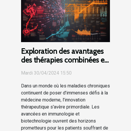
Exploration des avantages
des thérapies combinées en
immunologie et
Mardi 30/04/2024 15:50
biotechnologie pour traiter
les maladies chroniques
Dans un monde où les maladies chroniques
continuent de poser d'immenses défis à la
médecine moderne, l'innovation
thérapeutique s'avère primordiale. Les
avancées en immunologie et
biotechnologie ouvrent des horizons
prometteurs pour les patients souffrant de