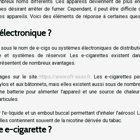
breux noms différents. Ces appareils deviennent de plus en
s désirant arrêter de fumer. Cependant, il peut être difficile
ces appareils. Voici des éléments de réponse à certaines ques
électronique ?
 sous le nom de e-cigs ou systèmes électroniques de distribut
ge et systèmes de réservoir. Les e-cigarettes existent da
présentent de nombreux avantages.
tages sur le site
https://www.oft-asso.fr
. Les e-cigarettes pe
tylos et aux bâtonnets, mais elles existent aussi sous de nomb
une batterie pour alimenter l'appareil et une source de chaleu
rticules.
l’e-liquide et un embout buccal permettant d'inhaler l'aérosol. 
les contiennent souvent de la nicotine dérivée du tabac.
e e-cigarette ?