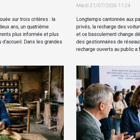
Mardi 21/07/2026 11:24
uée sur trois critères : la
Longtemps cantonnée aux par
 deux ans, un quatrième
privés, la recharge des voitu
rents plus informée et plus
et ce basculement change déj
u d’accueil. Dans les grandes
des gestionnaires de réseaux
recharge ouverts au public a fr