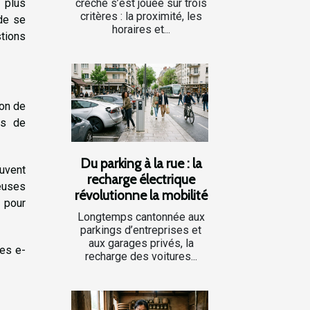
crèche s’est jouée sur trois
 plus
critères : la proximité, les
 de se
horaires et...
tions
ion de
ns de
Du parking à la rue : la
uvent
recharge électrique
reuses
révolutionne la mobilité
r pour
Longtemps cantonnée aux
parkings d’entreprises et
aux garages privés, la
Les e-
recharge des voitures...