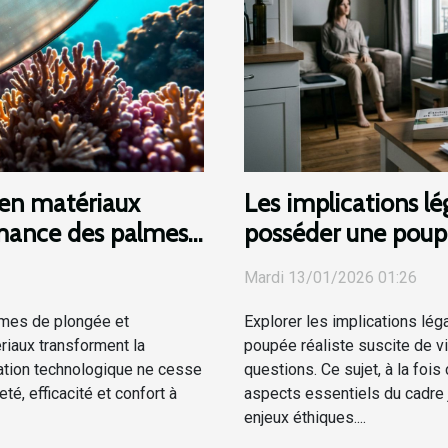
en matériaux
Les implications lé
ormance des palmes
posséder une poupé
Mardi 13/01/2026 01:26
lmes de plongée et
Explorer les implications lég
iaux transforment la
poupée réaliste suscite de 
vation technologique ne cesse
questions. Ce sujet, à la fois
té, efficacité et confort à
aspects essentiels du cadre j
enjeux éthiques....