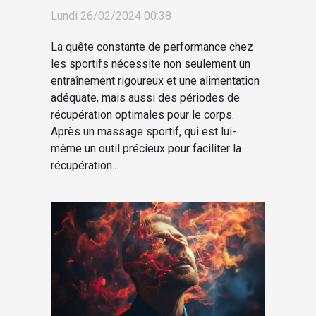
améliorer la récupération
Lundi 26/02/2024 00:38
musculaire après un
massage sportif
La quête constante de performance chez
les sportifs nécessite non seulement un
entraînement rigoureux et une alimentation
adéquate, mais aussi des périodes de
récupération optimales pour le corps.
Après un massage sportif, qui est lui-
même un outil précieux pour faciliter la
récupération...